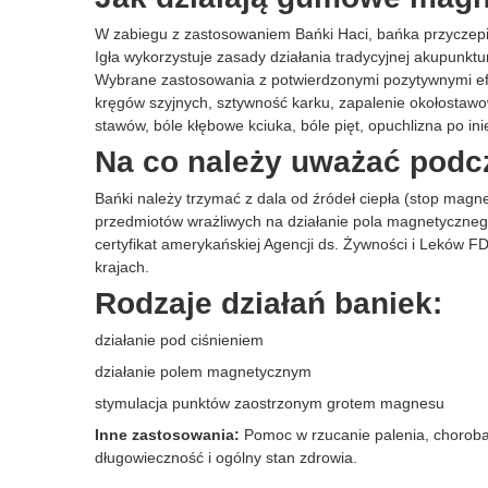
W zabiegu z zastosowaniem Bańki Haci, bańka przyczepia 
Igła wykorzystuje zasady działania tradycyjnej akupunktu
Wybrane zastosowania z potwierdzonymi pozytywnymi efek
kręgów szyjnych, sztywność karku, zapalenie okołostawo
stawów, bóle kłębowe kciuka, bóle pięt, opuchlizna po in
Na co należy uważać podc
Bańki należy trzymać z dala od źródeł ciepła (stop mag
przedmiotów wrażliwych na działanie pola magnetycznego 
certyfikat amerykańskiej Agencji ds. Żywności i Leków F
krajach.
Rodzaje działań baniek:
działanie pod ciśnieniem
działanie polem magnetycznym
stymulacja punktów zaostrzonym grotem magnesu
Inne zastosowania:
Pomoc w rzucanie palenia, choroba 
długowieczność i ogólny stan zdrowia.