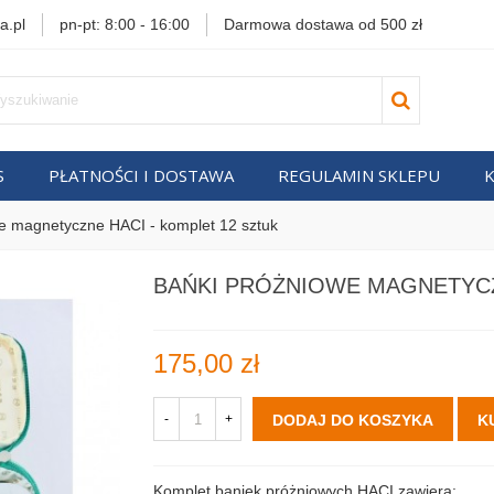
a.pl
pn-pt: 8:00 - 16:00
Darmowa dostawa od 500 zł
S
PŁATNOŚCI I DOSTAWA
REGULAMIN SKLEPU
e magnetyczne HACI - komplet 12 sztuk
BAŃKI PRÓŻNIOWE MAGNETYCZ
175,00 zł
-
+
DODAJ DO KOSZYKA
K
Komplet baniek próżniowych HACI zawiera: