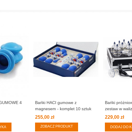
 GUMOWE 4
Bańki HACI gumowe z
Bańki próżnio
magnesem - komplet 10 sztuk
zestaw w waliz
255,00 zł
229,00 zł
ZOBACZ PRODUKT
YKA
DODAJ DO 