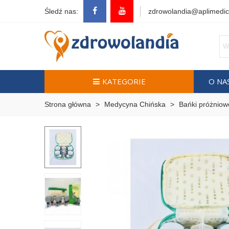
Śledź nas:
zdrowolandia@aplimedic
KATEGORIE
O NA
Strona główna
>
Medycyna Chińska
>
Bańki próżniow