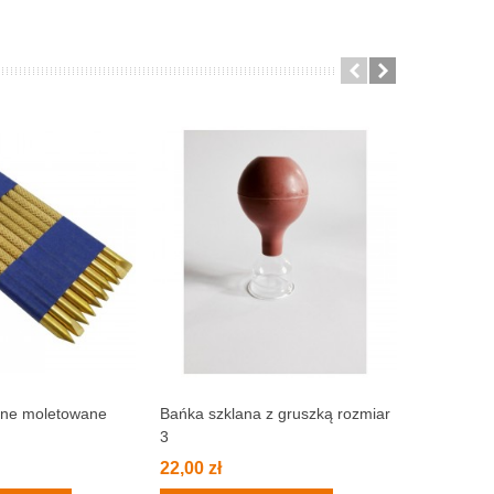
żne moletowane
Bańka szklana z gruszką rozmiar
BAŃKI C
3
SZT.
22,00 zł
35,00 zł