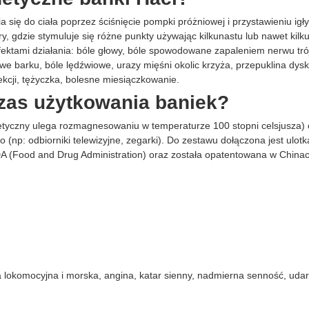
się do ciała poprzez ściśnięcie pompki próżniowej i przystawieniu igł
ry, gdzie stymuluje się różne punkty używając kilkunastu lub nawet kil
tami działania: bóle głowy, bóle spowodowane zapaleniem nerwu trójd
we barku, bóle lędźwiowe, urazy mięśni okolic krzyża, przepuklina dy
iekcji, tężyczka, bolesne miesiączkowanie.
zas użytkowania baniek?
netyczny ulega rozmagnesowaniu w temperaturze 100 stopni celsjusza)
(np: odbiorniki telewizyjne, zegarki). Do zestawu dołączona jest ulotk
DA (Food and Drug Administration) oraz została opatentowana w Chinac
lokomocyjna i morska, angina, katar sienny, nadmierna senność, udar