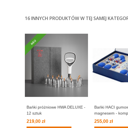
16 INNYCH PRODUKTÓW W TEJ SAMEJ KATEGORI
Bańki próżniowe HWA DELUXE -
Bańki HACI gumo
12 sztuk
magnesem - kompl
219,00 zł
255,00 zł