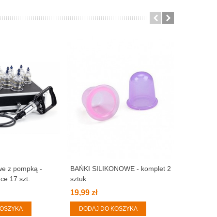
we z pompką -
BAŃKI SILIKONOWE - komplet 2
BAŃKI A
ce 17 szt.
sztuk
SILIKONOW
19,99 zł
69,00 zł
KOSZYKA
DODAJ DO KOSZYKA
DODAJ 