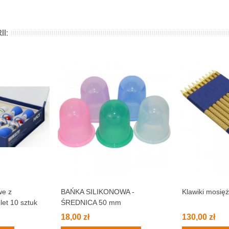
I:
we z
BAŃKA SILIKONOWA -
Klawiki mosię
et 10 sztuk
ŚREDNICA 50 mm
18,00 zł
130,00 zł