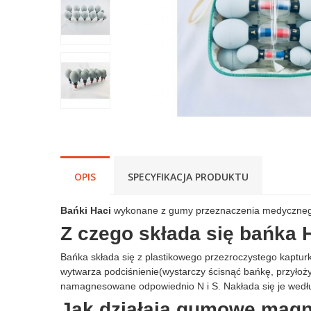
OPIS
SPECYFIKACJA PRODUKTU
Bańki Haci
wykonane z gumy przeznaczenia medycznego d
Z czego składa się bańka 
Bańka składa się z plastikowego przezroczystego kaptu
wytwarza podciśnienie(wystarczy ścisnąć bańkę, przyłoży
namagnesowane odpowiednio N i S. Nakłada się je we
Jak działają gumowe magn