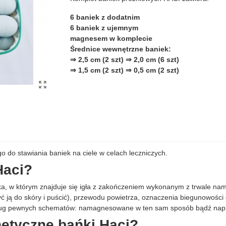
6 baniek z dodatnim
6 baniek z ujemnym
magnesem w komplecie
Średnice wewnętrzne baniek:
⇒ 2,5 cm (2 szt) ⇒ 2,0 cm (6 szt)
⇒ 1,5 cm (2 szt) ⇒ 0,5 cm (2 szt)
o stawiania baniek na ciele w celach leczniczych.
Haci?
rka, w którym znajduje się igła z zakończeniem wykonanym z trwale n
ć ją do skóry i puścić), przewodu powietrza, oznaczenia biegunowości
dług pewnych schematów: namagnesowane w ten sam sposób bądź nap
etyczne bańki Haci?