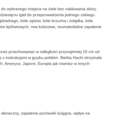
y do wybranego miejsca na ciele bez nakłuwania skóry.
kudziesięciu igieł do przeprowadzenia jednego zabiegu.
zielnego, bóle zębów, bóle brzucha i żołądka, bóle
sków lędźwiowych, rwa kulszowa, reumatoidalne zapalenie
 oraz przechowywać w odległości przynajmniej 10 cm od
a z instrukcjami w języku polskim. Bańka Hachi otrzymała
h, Ameryce, Japonii, Europie jak również w innych
 słoneczny, zapalenie pochewki ścięgna, wpływ na