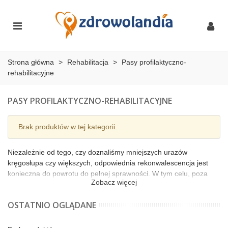
Strona główna
>
Rehabilitacja
>
Pasy profilaktyczno-
rehabilitacyjne
PASY PROFILAKTYCZNO-REHABILITACYJNE
Brak produktów w tej kategorii.
Niezależnie od tego, czy doznaliśmy mniejszych urazów
kręgosłupa czy większych, odpowiednia rekonwalescencja jest
konieczna do powrotu do pełnej sprawności. W tym celu, poza
Zobacz więcej
podstawowymi ćwiczeniami, warto sięgnąć także po dodatkową
pomoc, jaką może stanowić pas rehabilitacyjny dostępny na
OSTATNIO OGLĄDANE
naszej stronie w kilku odsłonach. Dysponujemy głównie artykułami
stosowanymi w okolicy brzusznej i lędźwiowej w celu
podtrzymania ciała.