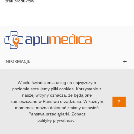
Brak produktów
Artykuły profilaktyczno-rekonwalescencyjne stanowią
wzmocnienie kręgosłupa lędźwiowego podczas rehabilitacji po
urazach i operacjach na kręgosłupie i jamie brzusznej, nerkach,
przemieszczaniu krążków międzykręgowych. Pełnią one rolę
stabilizatorów. Pozwalają utrzymać prawidłową postawę i
kontynuować aktywny tryb życia. Odciążają dolny odcinek
kręgosłupa, zapobiegają opuszczaniu się narządów. Nasze pasy
są wykonane z wysokiej jakości materiałów oddychających.
Zapraszamy do zapoznania się z ofertą naszego sklepu online.
INFORMACJE
KONTAKT
W celu świadczenia usług na najwyższym
poziomie stosujemy pliki cookies. Korzystanie z
naszej witryny oznacza, że będą one
zamieszczane w Państwa urządzeniu. W każdym
X
© 2020 Zdrowolandia. Wszystkie prawa zastzrezone
momencie można dokonać zmiany ustawień
Państwa przeglądarki.
Zobacz
politykę prywatności
.
0
0
Koszyk
Szukaj
Ulubione
Góra