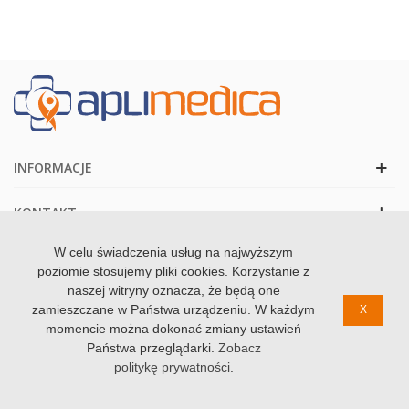
Maty dostępne są w uniwersalnych rozmiarach, więc będą
pasowały do większości foteli. Dołączone do niektórych modeli
piloty ułatwią sterowanie różnymi rodzajami masażu.
INFORMACJE
KONTAKT
W celu świadczenia usług na najwyższym
poziomie stosujemy pliki cookies. Korzystanie z
naszej witryny oznacza, że będą one
© 2020 Zdrowolandia. Wszystkie prawa zastzrezone
zamieszczane w Państwa urządzeniu. W każdym
X
momencie można dokonać zmiany ustawień
Państwa przeglądarki.
Zobacz
politykę prywatności
.
0
0
Koszyk
Szukaj
Ulubione
Góra