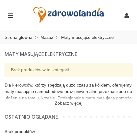
Strona główna
>
Masaż
>
Maty masujące elektryczne
MATY MASUJĄCE ELEKTRYCZNE
Brak produktów w tej kategorii.
Dla kierowców, którzy spędzają dużo czasu za kółkiem, oferujemy
maty masujące samochodowe oraz uniwersalne przeznaczone do
ułożenia na fotelu, krześle. Profesjonalna mata masująca pomoże
Zobacz więcej
w poprawie jakości jazdy samochodem, masując plecy i
zapobiegając powstawaniu bólów kręgosłupa.
OSTATNIO OGLĄDANE
Dzięki dodatkowej funkcji podgrzewania jazda samochodem
podczas zimniejszych miesięcy będzie jeszcze bardziej
Brak produktów
przyjemna. Prezentujemy maty masujące w szerokim wyborze.