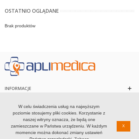
zależności od rodzaju można je podkładać pod głowę i odcinek
OSTATNIO OGLĄDANE
szyjny kręgosłupa, jak i pod lędźwie, czy też odcinek piersiowy
kręgosłupa. Ich właściwości pozwalają redukować ból,
spowodowany zbyt dużym napięciem mięśniowym, poprawić
Brak produktów
jakość snu, a także ogólne samopoczucie. Poduszki do
akupresury są szczególnie zalecane w przypadkach; stresu,
depresji, bólów pleców , barków, bólów migrenowych,
bezsenności, zdrętwień, itp. itd.
INFORMACJE
KONTAKT
W celu świadczenia usług na najwyższym
poziomie stosujemy pliki cookies. Korzystanie z
naszej witryny oznacza, że będą one
zamieszczane w Państwa urządzeniu. W każdym
X
momencie można dokonać zmiany ustawień
© 2020 Zdrowolandia. Wszystkie prawa zastzrezone