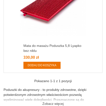
Mata do masażu Poduszka 5,8 Lyapko
bez niklu
330,00 zł
DODAJ DO KOSZYKA
Pokazano
1
-1 z 1 pozycji
Poduszki do akupresury - to produkty zdrowotne, dzięki
potwierdzonym zdrowotnym właściwościom pozwolą
wyeliminować wiele dolegliwości. Przeznaczone są do
Zobacz więcej
oddziaływania na różne odcinki kręgosłupa. Tak więc, w