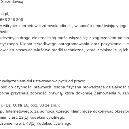
 Sprzedawcą.
ca.pl;
 666 226 306
w witrynie internetowej
zdrowolandia.pl
, w sposób umożliwiający jego 
wili.
adczonych drogą elektroniczną może wiązać się z zagrożeniem po stro
atycznego Klienta szkodliwego oprogramowania oraz pozyskania i m
owinien stosować właściwe środki techniczne, które zminimalizują ic
u z wyłączeniem dni ustawowo wolnych od pracy;
lność do czynności prawnych, osoba fizyczna prowadząca działalność
gólne przyznają zdolność prawną, która dokonuje Zamówienia w ram
r. (Dz. U. Nr 16, poz. 93 ze zm.);
epu Internetowego, za pomocą którego Klient może dokonywać określo
eniu art. 22[1] Kodeksu cywilnego;
ozumieniu art. 43[1] Kodeksu cywilnego;