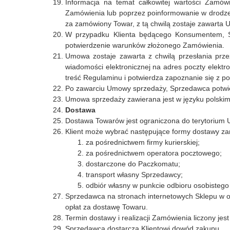
Informacja na temat całkowitej wartości Zamó
Zamówienia lub poprzez poinformowanie w drodze 
za zamówiony Towar, z tą chwilą zostaje zawarta
W przypadku Klienta będącego Konsumentem, Sp
potwierdzenie warunków złożonego Zamówienia.
Umowa zostaje zawarta z chwilą przesłania pr
wiadomości elektronicznej na adres poczty elektro
treść Regulaminu i potwierdza zapoznanie się z 
Po zawarciu Umowy sprzedaży, Sprzedawca potwierdz
Umowa sprzedaży zawierana jest w języku polskim
Dostawa
Dostawa Towarów jest ograniczona do terytorium Un
Klient może wybrać następujące formy dostawy 
za pośrednictwem firmy kurierskiej;
za pośrednictwem operatora pocztowego;
dostarczone do Paczkomatu;
transport własny Sprzedawcy;
odbiór własny w punkcie odbioru osobisteg
Sprzedawca na stronach internetowych Sklepu w opi
opłat za dostawę Towaru.
Termin dostawy i realizacji Zamówienia liczony jest
Sprzedawca dostarcza Klientowi dowód zakupu.