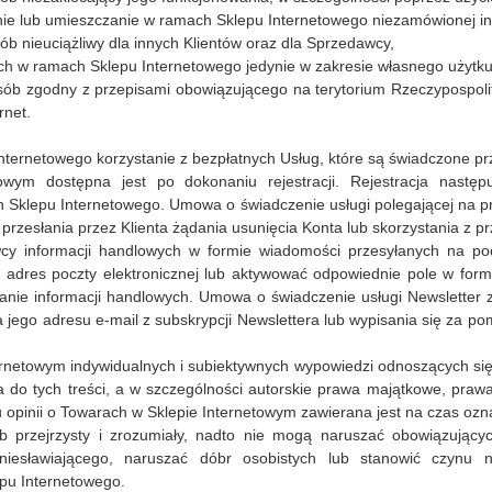
anie lub umieszczanie w ramach Sklepu Internetowego niezamówionej in
b nieuciążliwy dla innych Klientów oraz dla Sprzedawcy,
ych w ramach Sklepu Internetowego jedynie w zakresie własnego użytku
sób zgodny z przepisami obowiązującego na terytorium Rzeczypospolit
rnet.
ternetowego korzystanie z bezpłatnych Usług, które są świadczone pr
wym dostępna jest po dokonaniu rejestracji. Rejestracja następ
on Sklepu Internetowego. Umowa o świadczenie usługi polegającej na 
przesłania przez Klienta żądania usunięcia Konta lub skorzystania z p
y informacji handlowych w formie wiadomości przesyłanych na poda
 adres poczty elektronicznej lub aktywować odpowiednie pole w formu
ie informacji handlowych. Umowa o świadczenie usługi Newsletter z
ia jego adresu e-mail z subskrypcji Newslettera lub wypisania się za p
rnetowym indywidualnych i subiektywnych wypowiedzi odnoszących się m
a do tych treści, a w szczególności autorskie prawa majątkowe, pr
 opinii o Towarach w Sklepie Internetowym zawierana jest na czas ozna
przejrzysty i zrozumiały, nadto nie mogą naruszać obowiązujący
iesławiającego, naruszać dóbr osobistych lub stanowić czynu n
pu Internetowego.