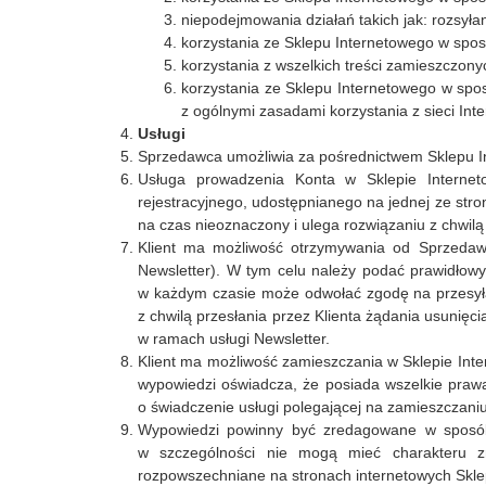
niepodejmowania działań takich jak: rozsył
korzystania ze Sklepu Internetowego w sposó
korzystania z wszelkich treści zamieszczon
korzystania ze Sklepu Internetowego w spo
z ogólnymi zasadami korzystania z sieci Inte
Usługi
Sprzedawca umożliwia za pośrednictwem Sklepu In
Usługa prowadzenia Konta w Sklepie Interneto
rejestracyjnego, udostępnianego na jednej ze str
na czas nieoznaczony i ulega rozwiązaniu z chwilą 
Klient ma możliwość otrzymywania od Sprzedawc
Newsletter). W tym celu należy podać prawidłowy
w każdym czasie może odwołać zgodę na przesyłan
z chwilą przesłania przez Klienta żądania usunięc
w ramach usługi Newsletter.
Klient ma możliwość zamieszczania w Sklepie Inte
wypowiedzi oświadcza, że posiada wszelkie praw
o świadczenie usługi polegającej na zamieszczaniu
Wypowiedzi powinny być zredagowane w sposób 
w szczególności nie mogą mieć charakteru zn
rozpowszechniane na stronach internetowych Skle