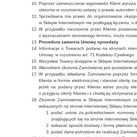
Poprzez zamieszczenie wypowiedzi Klient wyraża 
utworów w rozumieniu ustawy o prawie autorskim i
Sprzedawca ma prawo do organizowania okazjon
w Sklepie Internetowym nie podlegają łączeniu, o i
W przypadku naruszenia przez Klienta postanow
z wyznaczeniem stosownego terminu, może rozwi
Procedura zawarcia Umowy sprzedaży
Informacje o Towarach podane na stronach inter
Umowy, w rozumieniu art. 71 Kodeksu Cywilnego.
Wszystkie Towary dostępne w Sklepie Internetowym
Warunkiem złożenia Zamówienia jest posiadanie ak
W przypadku składania Zamówienia poprzez form
Klienta w formie elektronicznej i stanowi ofertę
jeżeli na podany przez Klienta adres poczty el
o przyjęciu oferty Klienta i z chwilą jej otrzymani
Złożenie Zamówienia w Sklepie Internetowym za
wskazanych na stronie internetowej Sklepu Interne
podać ustnie za pośrednictwem rozmowy t
znajdujących się na stronie internetowej Skle
wskazać sposób dostawy i formę płatności s
podać dane potrzebne do realizacji Zamówien