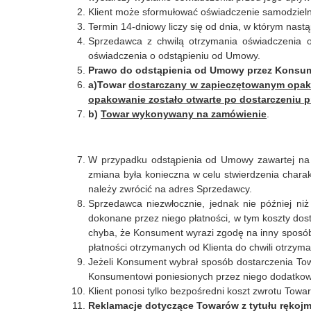
Klient może sformułować oświadczenie samodzieln
Termin 14-dniowy liczy się od dnia, w którym nast
Sprzedawca z chwilą otrzymania oświadczenia 
oświadczenia o odstąpieniu od Umowy.
Prawo do odstąpienia od Umowy przez Konsume
a)Towar
dostarczany w zapieczętowanym opakow
opakowanie zostało otwarte po dostarczeniu p
b)
Towar wykonywany na zamówienie
.
W przypadku odstąpienia od Umowy zawartej na o
zmiana była konieczna w celu stwierdzenia charakt
należy zwrócić na adres Sprzedawcy.
Sprzedawca niezwłocznie, jednak nie później n
dokonane przez niego płatności, w tym koszty dos
chyba, że Konsument wyrazi zgodę na inny sposób
płatności otrzymanych od Klienta do chwili otrzy
Jeżeli Konsument wybrał sposób dostarczenia Tow
Konsumentowi poniesionych przez niego dodatkow
Klient ponosi tylko bezpośredni koszt zwrotu Towa
Reklamacje dotyczące Towarów z tytułu rękojm