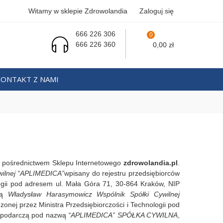
Witamy w sklepie Zdrowolandia
Zaloguj się
666 226 306
0
666 226 360
0,00 zł
KONTAKT Z NAMI
za pośrednictwem Sklepu Internetowego
zdrowolandia.pl
.
wilnej “APLIMEDICA”
wpisany do rejestru przedsiębiorców
ologii pod adresem ul. Mała Góra 71, 30-864 Kraków, NIP
rmą
Władysław Harasymowicz Wspólnik Spółki Cywilnej
zonej przez Ministra Przedsiębiorczości i Technologii pod
ospodarczą pod nazwą
“APLIMEDICA” SPÓŁKA CYWILNA
,