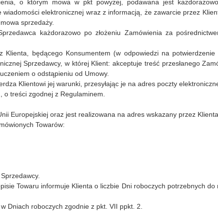
wienia, o którym mowa w pkt powyżej, podawana jest każdorazowo
wiadomości elektronicznej wraz z informacją, że zawarcie przez Kli
 Umowa sprzedaży.
rzedawca każdorazowo po złożeniu Zamówienia za pośrednictwem te
zez Klienta, będącego Konsumentem (w odpowiedzi na potwierdzeni
nicznej Sprzedawcy, w której Klient: akceptuje treść przesłanego Zam
pouczeniem o odstąpieniu od Umowy.
a Klientowi jej warunki, przesyłając je na adres poczty elektroniczne
, o treści zgodnej z Regulaminem.
ii Europejskiej oraz jest realizowana na adres wskazany przez Klient
zamówionych Towarów:
o Sprzedawcy.
sie Towaru informuje Klienta o liczbie Dni roboczych potrzebnych do r
 w Dniach roboczych zgodnie z pkt. VII ppkt. 2.