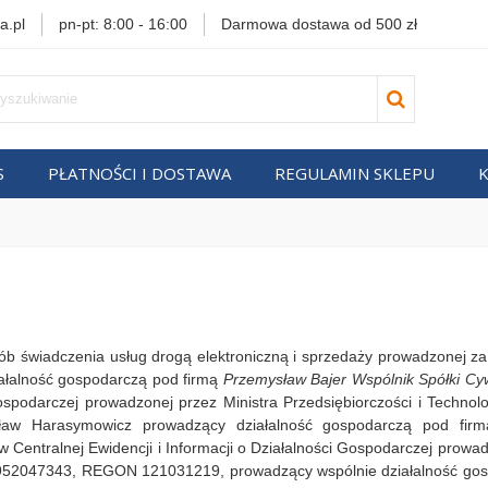
a.pl
pn-pt: 8:00 - 16:00
Darmowa dostawa od 500 zł
S
PŁATNOŚCI I DOSTAWA
REGULAMIN SKLEPU
sób świadczenia usług drogą elektroniczną i sprzedaży prowadzonej 
ałalność gospodarczą pod firmą
Przemysław Bajer Wspólnik Spółki Cy
 Gospodarczej prowadzonej przez Ministra Przedsiębiorczości i Techn
aw Harasymowicz prowadzący działalność gospodarczą pod fi
 Centralnej Ewidencji i Informacji o Działalności Gospodarczej prowad
 7952047343, REGON 121031219, prowadzący wspólnie działalność g