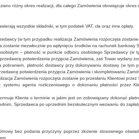
iano różny okres realizacji, dla całego Zamówienia obowiązuje okres 
ierają wszystkie składniki, w tym podatek VAT, cła oraz inne opłaty.
dawcy (w tym przypadku realizacja Zamówienia rozpoczęta zostanie p
a zostanie niezwłocznie po wpłynięciu środków na rachunek bankowy 
e osobistym – płatność w punkcie odbioru osobistego Sprzedawcy (w 
 Sprzedawcę potwierdzenia przyjęcia Zamówienia, zaś Towar wydany zo
za pobraniem, płatność dostawcy przy dokonywaniu dostawy (w tym pr
przedawcę potwierdzenia przyjęcia Zamówienia i skompletowaniu Zamó
alizacja Zamówienia rozpoczęta zostanie po przesłaniu Klientowi prze
z systemu agenta rozliczeniowego o dokonaniu płatności przez Kl
ormuje Klienta o terminie w jakim jest on zobowiązany dokonać płat
rzednim, Sprzedawca po uprzednim bezskutecznym wezwaniu do zapła
mowy bez podania przyczyny poprzez złożenie stosownego oświadc
wem.