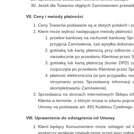
Jeżeli dla Towarów objętych Zamówieniem przewidz
VII. Ceny i metody płatności
Ceny Towarów podawane są w złotych polskich i zaw
Klient może wybrać następujące metody płatności:
przelew bankowy na rachunek bankowy Sprze
przyjęcia Zamówienia, zaś wysyłka dokonan
gotówką lub kartą płatniczą przy odbiorz
niezwłocznie po przesłaniu Klientowi przez
gotówką lub kartą płatniczą (kurier DPD) 
rozpoczęta po przesłaniu Klientowi przez S
płatność elektroniczna (w tym przypadku re
otrzymaniu przez Sprzedawcę informacji 
skompletowaniu Zamówienia).
Sprzedawca na stronach internetowych Sklepu inf
Klienta w terminie, o którym mowa w zdaniu pop
Umowy na podstawie art. 491 Kodeksu Cywilnego.
VIII. Uprawnienie do odstąpienia od Umowy
Klient będący Konsumentem może odstąpić od U
wystarczy wysłanie oświadczenia przed jego upły