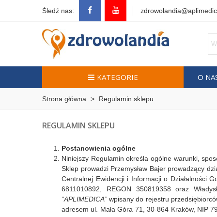
Śledź nas:
zdrowolandia@aplimedic
KATEGORIE
O NA
Strona główna
>
Regulamin sklepu
REGULAMIN SKLEPU
Postanowienia ogólne
Niniejszy Regulamin określa ogólne warunki, spo
Sklep prowadzi Przemysław Bajer prowadzący dzi
Centralnej Ewidencji i Informacji o Działalności
6811010892, REGON 350819358 oraz Władysł
“APLIMEDICA”
wpisany do rejestru przedsiębiorców
adresem ul. Mała Góra 71, 30-864 Kraków, NIP