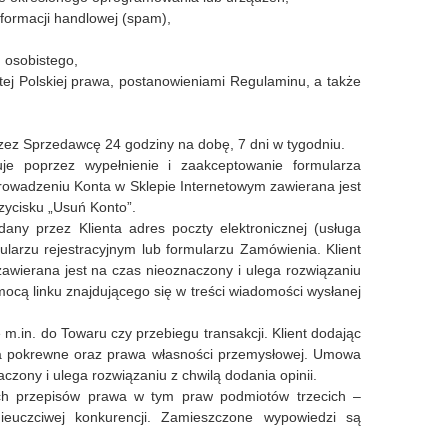
formacji handlowej (spam),
 osobistego,
ej Polskiej prawa, postanowieniami Regulaminu, a także
zez Sprzedawcę 24 godziny na dobę, 7 dni w tygodniu.
uje poprzez wypełnienie i zaakceptowanie formularza
prowadzeniu Konta w Sklepie Internetowym zawierana jest
rzycisku „Usuń Konto”.
ny przez Klienta adres poczty elektronicznej (usługa
larzu rejestracyjnym lub formularzu Zamówienia. Klient
awierana jest na czas nieoznaczony i ulega rozwiązaniu
omocą linku znajdującego się w treści wiadomości wysłanej
.in. do Towaru czy przebiegu transakcji. Klient dodając
awa pokrewne oraz prawa własności przemysłowej. Umowa
czony i ulega rozwiązaniu z chwilą dodania opinii.
ch przepisów prawa w tym praw podmiotów trzecich –
ieuczciwej konkurencji. Zamieszczone wypowiedzi są