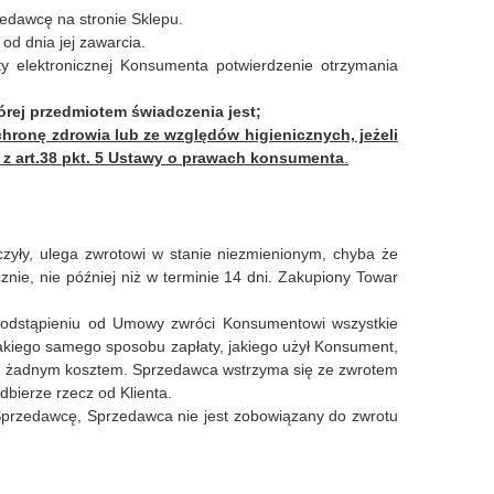
edawcę na stronie Sklepu.
od dnia jej zawarcia.
 elektronicznej Konsumenta potwierdzenie otrzymania
rej przedmiotem świadczenia jest;
ronę zdrowia lub ze względów higienicznych, jeżeli
 z art.38 pkt. 5 Ustawy o prawach konsumenta
.
zyły, ulega zwrotowi w stanie niezmienionym, chyba że
znie, nie później niż w terminie 14 dni. Zakupiony Towar
o odstąpieniu od Umowy zwróci Konsumentowi wszystkie
takiego samego sposobu zapłaty, jakiego użył Konsument,
a z żadnym kosztem. Sprzedawca wstrzyma się ze zwrotem
bierze rzecz od Klienta.
 Sprzedawcę, Sprzedawca nie jest zobowiązany do zwrotu