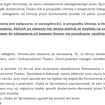
ie bądź skorzystać ze wzoru oświadczenia udostępnianego przez Sprz
ąpiło dostarczenie Towaru lub w przypadku Umowy o świadczenie Usług 
o odstąpieniu od Umowy przez Konsumenta prześle na adres poczty
nta jest wyłączone, w szczególności, w przypadku Umowy, w któ
aniu, których po otwarciu nie można zwrócić ze względu na och
rawo do odstąpienia od zawartej Umowy nie przysługuje, zgodnie
dległość, Umowa jest uważana za niezawartą. To, co strony świadc
eru, cech i funkcjonalności Towaru. Zwrot powinien nastąpić niezwłoc
iż w terminie 14 dni od dnia otrzymania oświadczenia Konsumenta 
tarczenia Towaru. Sprzedawca dokonuje zwrotu płatności przy użyciu 
 zwrotu, przy czym sposób ten nie będzie się wiązał dla Konsument
mania rzeczy z powrotem, chyba że Sprzedawca zaproponował, że sam od
aru inny niż najtańszy zwykły sposób dostarczenia oferowany przez
ych kosztów.
ru, chyba że Sprzedawca zgodził się ponieść ten koszt.
i