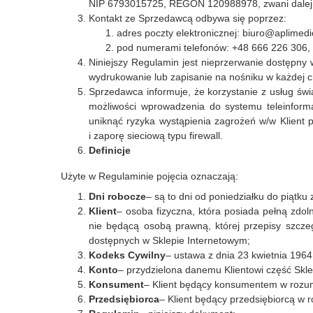
NIP 6793015725, REGON 120988978, zwani dalej
Kontakt ze Sprzedawcą odbywa się poprzez:
adres poczty elektronicznej: biuro@aplimedi
pod numerami telefonów: +48 666 226 306,
Niniejszy Regulamin jest nieprzerwanie dostępny 
wydrukowanie lub zapisanie na nośniku w każdej ch
Sprzedawca informuje, że korzystanie z usług świ
możliwości wprowadzenia do systemu teleinform
uniknąć ryzyka wystąpienia zagrożeń w/w Klient p
i zaporę sieciową typu firewall.
Definicje
Użyte w Regulaminie pojęcia oznaczają:
Dni robocze
– są to dni od poniedziałku do piątk
Klient
– osoba fizyczna, która posiada pełną zdo
nie będącą osobą prawną, której przepisy szcze
dostępnych w Sklepie Internetowym;
Kodeks Cywilny
– ustawa z dnia 23 kwietnia 1964 
Konto
– przydzielona danemu Klientowi część Skl
Konsument
– Klient będący konsumentem w rozumi
Przedsiębiorca
– Klient będący przedsiębiorcą w r