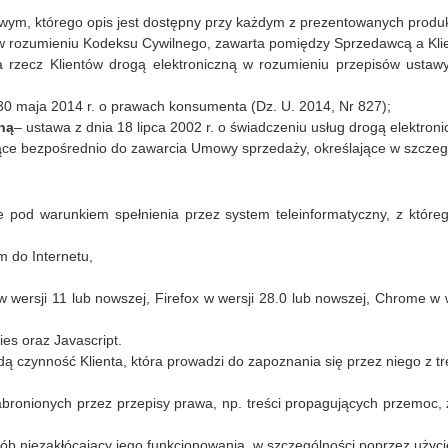
owym, którego opis jest dostępny przy każdym z prezentowanych produ
rozumieniu Kodeksu Cywilnego, zawarta pomiędzy Sprzedawcą a Kli
 rzecz Klientów drogą elektroniczną w rozumieniu przepisów ustawy
30 maja 2014 r. o prawach konsumenta (Dz. U. 2014, Nr 827);
ną
– ustawa z dnia 18 lipca 2002 r. o świadczeniu usług drogą elektroni
jące bezpośrednio do zawarcia Umowy sprzedaży, określające w szczegól
e pod warunkiem spełnienia przez system teleinformatyczny, z któr
 do Internetu,
w wersji 11 lub nowszej, Firefox w wersji 28.0 lub nowszej, Chrome w 
es oraz Javascript.
ą czynność Klienta, która prowadzi do zapoznania się przez niego z tr
abronionych przez przepisy prawa, np. treści propagujących przemoc, 
sób niezakłócający jego funkcjonowania, w szczególności poprzez uży