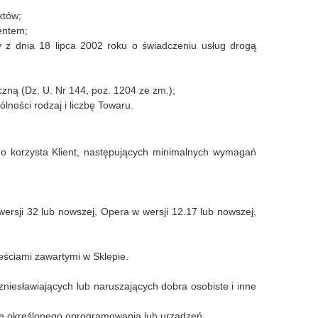
któw;
entem;
 z dnia 18 lipca 2002 roku o świadczeniu usług drogą
czną (Dz. U. Nr 144, poz. 1204 ze zm.);
ności rodzaj i liczbę Towaru.
ego korzysta Klient, następujących minimalnych wymagań
wersji 32 lub nowszej, Opera w wersji 12.17 lub nowszej,
eściami zawartymi w Sklepie.
zniesławiających lub naruszających dobra osobiste i inne
cie określonego oprogramowania lub urządzeń,