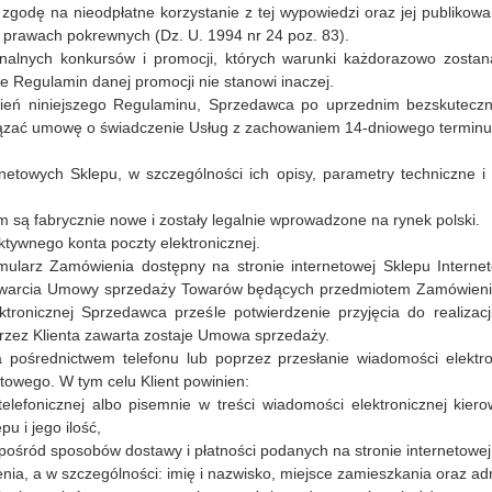
zgodę na nieodpłatne korzystanie z tej wypowiedzi oraz jej publik
 prawach pokrewnych (Dz. U. 1994 nr 24 poz. 83).
alnych konkursów i promocji, których warunki każdorazowo zostan
le Regulamin danej promocji nie stanowi inaczej.
ień niniejszego Regulaminu, Sprzedawca po uprzednim bezskuteczn
ązać umowę o świadczenie Usług z zachowaniem 14-dniowego terminu
netowych Sklepu, w szczególności ich opisy, parametry techniczne i
 są fabrycznie nowe i zostały legalnie wprowadzone na rynek polski.
tywnego konta poczty elektronicznej.
ularz Zamówienia dostępny na stronie internetowej Sklepu Intern
 zawarcia Umowy sprzedaży Towarów będących przedmiotem Zamówienia. 
ektronicznej Sprzedawca prześle potwierdzenie przyjęcia do realiza
a przez Klienta zawarta zostaje Umowa sprzedaży.
 pośrednictwem telefonu lub poprzez przesłanie wiadomości elektr
towego. W tym celu Klient powinien:
elefonicznej albo pisemnie w treści wiadomości elektronicznej k
pu i jego ilość,
pośród sposobów dostawy i płatności podanych na stronie internetowej
ia, a w szczególności: imię i nazwisko, miejsce zamieszkania oraz adre