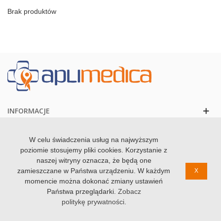
Brak produktów
INFORMACJE
KONTAKT
W celu świadczenia usług na najwyższym
poziomie stosujemy pliki cookies. Korzystanie z
naszej witryny oznacza, że będą one
zamieszczane w Państwa urządzeniu. W każdym
X
momencie można dokonać zmiany ustawień
© 2020 Zdrowolandia. Wszystkie prawa zastzrezone
Państwa przeglądarki.
Zobacz
politykę prywatności
.
0
0
Koszyk
Szukaj
Ulubione
Góra