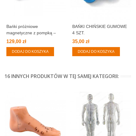
Bańki próżniowe
BAŃKI CHIŃSKIE GUMOWE
magnetyczne z pompką –
4 SZT.
komplet 24 sztuki
129,00 zł
35,00 zł
DODAJ DO KOSZYKA
DODAJ DO KOSZYKA
16 INNYCH PRODUKTÓW W TEJ SAMEJ KATEGORII: