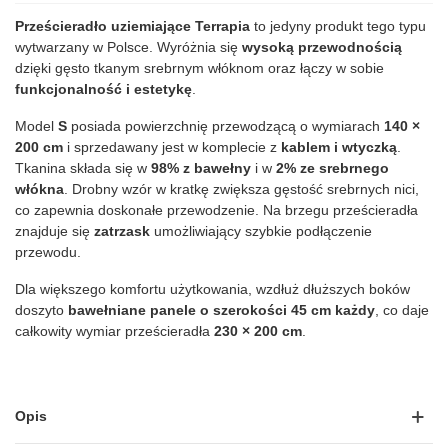
Prześcieradło uziemiające Terrapia
to jedyny produkt tego typu
wytwarzany w Polsce. Wyróżnia się
wysoką przewodnością
dzięki gęsto tkanym srebrnym włóknom oraz łączy w sobie
funkcjonalność i estetykę
.
Model
S
posiada powierzchnię przewodzącą o wymiarach
140 ×
200 cm
i sprzedawany jest w komplecie z
kablem i wtyczką
.
Tkanina składa się w
98% z bawełny
i w
2% ze srebrnego
włókna
. Drobny wzór w kratkę zwiększa gęstość srebrnych nici,
co zapewnia doskonałe przewodzenie. Na brzegu prześcieradła
znajduje się
zatrzask
umożliwiający szybkie podłączenie
przewodu.
Dla większego komfortu użytkowania, wzdłuż dłuższych boków
doszyto
bawełniane panele o szerokości 45 cm każdy
, co daje
całkowity wymiar prześcieradła
230 × 200 cm
.
Opis