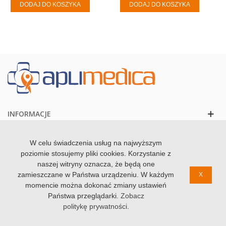
DODAJ DO KOSZYKA
DODAJ DO KOSZYKA
INFORMACJE
KONTAKT
W celu świadczenia usług na najwyższym
poziomie stosujemy pliki cookies. Korzystanie z
naszej witryny oznacza, że będą one
zamieszczane w Państwa urządzeniu. W każdym
X
momencie można dokonać zmiany ustawień
© 2020 Zdrowolandia. Wszystkie prawa zastzrezone
Państwa przeglądarki.
Zobacz
politykę prywatności
.
0
0
Koszyk
Szukaj
Ulubione
Góra