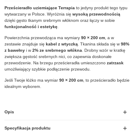
Prześcieradło uziemiające Terrapia
to jedyny produkt tego typu
wytwarzany w Polsce. Wyróżnia się
wysoką przewodnością
dzięki gęsto tkanym srebrnym włóknom oraz łączy w sobie
funkcjonalność i estetykę
.
Powierzchnia przewodząca ma wymiary
90 × 200 cm
, a w
zestawie znajduje się
kabel z wtyczką
. Tkanina składa się w
98%
z bawełny
i w
2% ze srebrnego włókna
. Drobny wzór w kratkę
zwiększa gęstość srebrnych nici, co zapewnia doskonałe
przewodzenie. Na brzegu prześcieradła umieszczono
zatrzask
umożliwiający szybkie podłączenie przewodu.
Jeśli Twoje łóżko ma wymiar
90 × 200 cm
, to prześcieradło będzie
idealnym wyborem.
Opis
Specyfikacja produktu