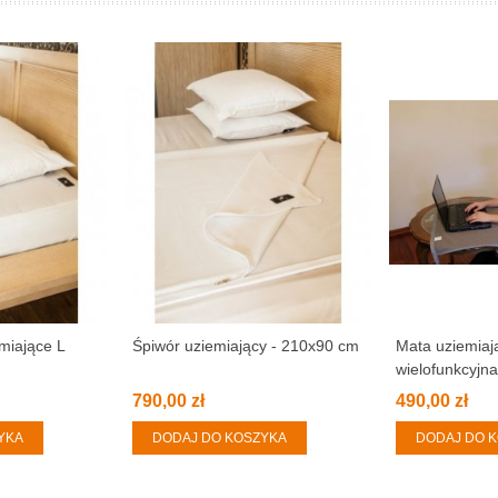
miające L
Śpiwór uziemiający - 210x90 cm
Mata uziemiaj
wielofunkcyjna
790,00 zł
490,00 zł
YKA
DODAJ DO KOSZYKA
DODAJ DO 