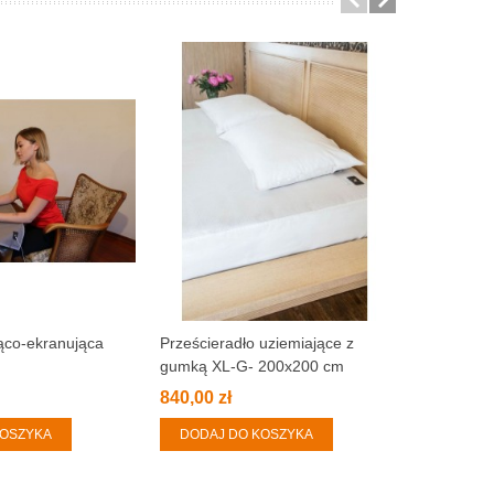
ąco-ekranująca
Prześcieradło uziemiające z
Prześcier
gumką XL-G- 200x200 cm
200x200 
840,00 zł
840,00 zł
KOSZYKA
DODAJ DO KOSZYKA
DODAJ 