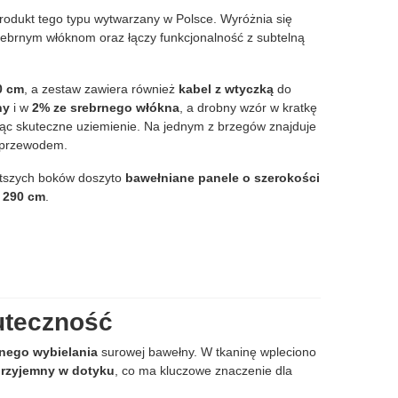
rodukt tego typu wytwarzany w Polsce. Wyróżnia się
rebrnym włóknom oraz łączy funkcjonalność z subtelną
0 cm
, a zestaw zawiera również
kabel z wtyczką
do
ny
i w
2% ze srebrnego włókna
, a drobny wzór w kratkę
ąc skuteczne uziemienie. Na jednym z brzegów znajduje
z przewodem.
ótszych boków doszyto
bawełniane panele o szerokości
× 290 cm
.
kuteczność
nego wybielania
surowej bawełny. W tkaninę wpleciono
 przyjemny w dotyku
, co ma kluczowe znaczenie dla