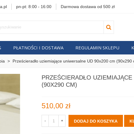
a.pl
pn-pt: 8:00 - 16:00
Darmowa dostawa od 500 zł
S
PŁATNOŚCI I DOSTAWA
REGULAMIN SKLEPU
pia
>
Prześcieradło uziemiające uniwersalne UD 90x200 cm (90x290
PRZEŚCIERADŁO UZIEMIAJĄCE
(90X290 CM)
510,00 zł
-
+
DODAJ DO KOSZYKA
K