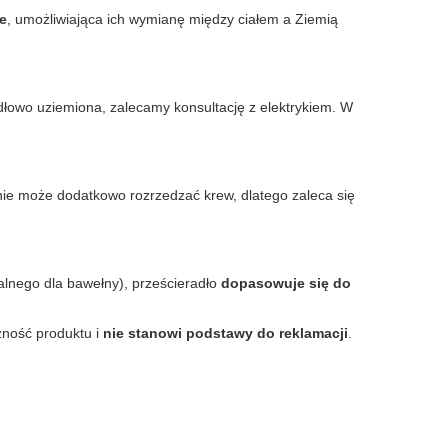
e
, umożliwiająca ich wymianę między ciałem a Ziemią
idłowo uziemiona, zalecamy konsultację z elektrykiem. W
ie może dodatkowo rozrzedzać krew, dlatego zaleca się
alnego dla bawełny), prześcieradło
dopasowuje się do
zność produktu i
nie stanowi podstawy do reklamacji
.