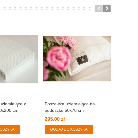
uziemiające z
Poszewka uziemiająca na
Okulary z
0x200 cm
poduszkę 50x70 cm
IRMA
295,00 zł
86,00 zł
ZOBACZ
KOSZYKA
DODAJ DO KOSZYKA