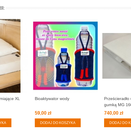
I:
emiające XL
Bioaktywator wody
Prześcieradło 
gumką MG 16
59,00 zł
740,00 zł
YKA
DODAJ DO KOSZYKA
DODAJ DO 