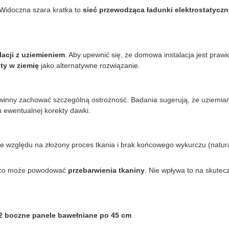
 Widoczna szara kratka to
sieć przewodząca ładunki elektrostatyczn
lacji z uziemieniem
. Aby upewnić się, że domowa instalacja jest praw
ity w ziemię
jako alternatywne rozwiązanie.
inny zachować szczególną ostrożność. Badania sugerują, że uziemian
u ewentualnej korekty dawki.
Ze względu na złożony proces tkania i brak końcowego wykurczu (natur
 co może powodować
przebarwienia tkaniny
. Nie wpływa to na skutec
2 boczne panele bawełniane po 45 cm