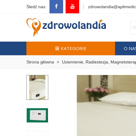
Śledź nas:
zdrowolandia@aplimedic
KATEGORIE
O NA
Strona główna
>
Uziemienie, Radiestezja, Magnetotera