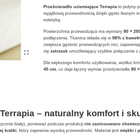
Prześcieradło uziemiające Terrapia
to jedyny p
wyjątkową przewodnością dzięki gęsto tkanym s
estetyką.
Powierzchnia przewodząca ma wymiary
90 × 20
podłączenia. Tkanina składa się w
98% z baweł
zwiększa gęstość przewodzących nici, zapewniaj
się
zatrzask
umożliwiający szybkie połączenie 
Dla większego komfortu użytkowania, wzdłuż kr
45 cm
, co daje łączny wymiar prześcieradła
90 
Terrapia – naturalny komfort i s
tycznie biały), ponieważ podczas produkcji
nie zastosowano chemicz
j kratki
, który zapewnia wysoką przewodność. Materiał jest
miękki i