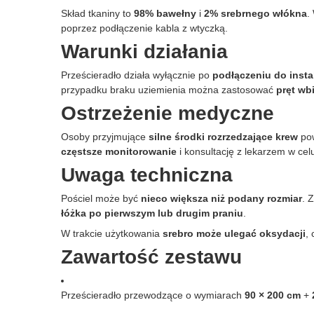
Skład tkaniny to
98% bawełny
i
2% srebrnego włókna
.
poprzez podłączenie kabla z wtyczką.
Warunki działania
Prześcieradło działa wyłącznie po
podłączeniu do insta
przypadku braku uziemienia można zastosować
pręt wb
Ostrzeżenie medyczne
Osoby przyjmujące
silne środki rozrzedzające krew
pow
częstsze monitorowanie
i konsultację z lekarzem w cel
Uwaga techniczna
Pościel może być
nieco większa niż podany rozmiar
. 
łóżka po pierwszym lub drugim praniu
.
W trakcie użytkowania
srebro może ulegać oksydacji
,
Zawartość zestawu
Prześcieradło przewodzące o wymiarach
90 × 200 cm
+