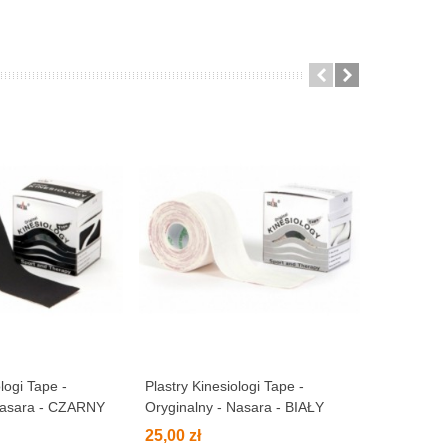
logi Tape -
Plastry Kinesiologi Tape -
Plastry Ki
Nasara - CZARNY
Oryginalny - Nasara - BIAŁY
Oryginalny
CZERWO
25,00 zł
25,00 zł