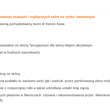
bardziej znanych i najlepszych taśm na rynku światowym.
teorią pomysłodawcy teorii dr Kenzo Kase.
ównywalne ze skórą ?przyjaznym dla skóry klejem akrylowym
wet w trudnych warunkach)
cią ze skórą
na pudełku to zarówno wzór jak i nadruk, przez perforowaną okna moż
 z rozpoczętej rolki a także umożliwia ustalić linię cięcia.
szych plastrów w Niemczech. Uznana i rekomendowana przez: Niemiec
B
).