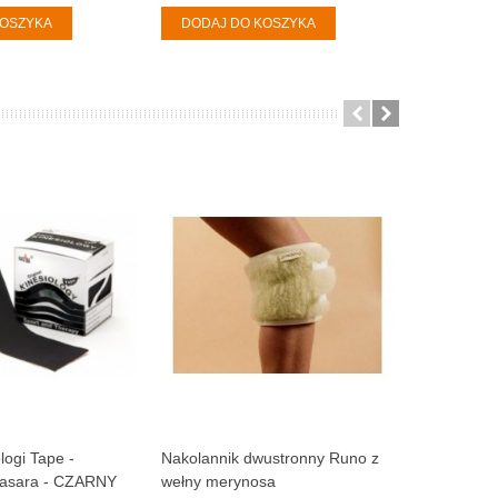
KOSZYKA
DODAJ DO KOSZYKA
DODAJ 
logi Tape -
Nakolannik dwustronny Runo z
Nałokietni
Nasara - CZARNY
wełny merynosa
Kaszmir