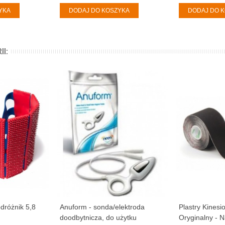
YKA
DODAJ DO KOSZYKA
DODAJ DO 
I:
dróżnik 5,8
Anuform - sonda/elektroda
Plastry Kinesio
doodbytnicza, do użytku
Oryginalny - 