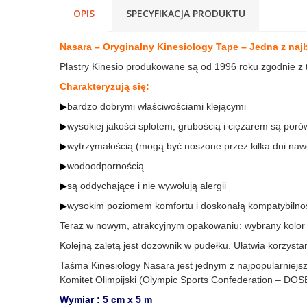
OPIS
SPECYFIKACJA PRODUKTU
Nasara – Oryginalny Kinesiology Tape – Jedna z naj
Plastry Kinesio produkowane są od 1996 roku zgodnie z 
Charakteryzują się:
▶
bardzo dobrymi właściwościami klejącymi
▶
wysokiej jakości splotem, grubością i ciężarem są por
▶
wytrzymałością (mogą być noszone przez kilka dni na
▶
wodoodpornością
▶
są oddychające i nie wywołują alergii
▶
wysokim poziomem komfortu i doskonałą kompatybilnoś
Teraz w nowym, atrakcyjnym opakowaniu: wybrany kolor 
Kolejną zaletą jest dozownik w pudełku. Ułatwia korzystanie
Taśma Kinesiology Nasara jest jednym z najpopularniej
Komitet Olimpijski (Olympic Sports Confederation –
DOS
Wymiar : 5 cm x 5 m