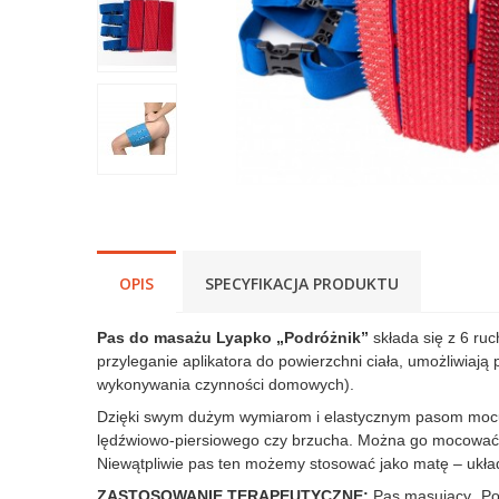
OPIS
SPECYFIKACJA PRODUKTU
Pas do masażu Lyapko „Podróżnik”
składa się z 6 ru
przyleganie aplikatora do powierzchni ciała, umożliwia
wykonywania czynności domowych).
Dzięki swym dużym wymiarom i elastycznym pasom mocuj
lędźwiowo-piersiowego czy brzucha. Można go mocować n
Niewątpliwie pas ten możemy stosować jako matę – układ
ZASTOSOWANIE TERAPEUTYCZNE:
Pas masujący „Pod