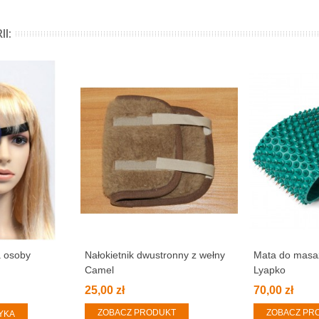
I:
a osoby
Nałokietnik dwustronny z wełny
Mata do masaż
Camel
Lyapko
25,00 zł
70,00 zł
ZOBACZ PRODUKT
ZOBACZ PR
YKA