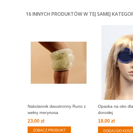
16 INNYCH PRODUKTÓW W TEJ SAMEJ KATEGORI
Nakolannik dwustronny Runo z
Opaska na oko dl
wełny merynosa
dorosłej
23,00 zł
18,00 zł
ZOBACZ PRODUKT
DODAJ DO KOSZ