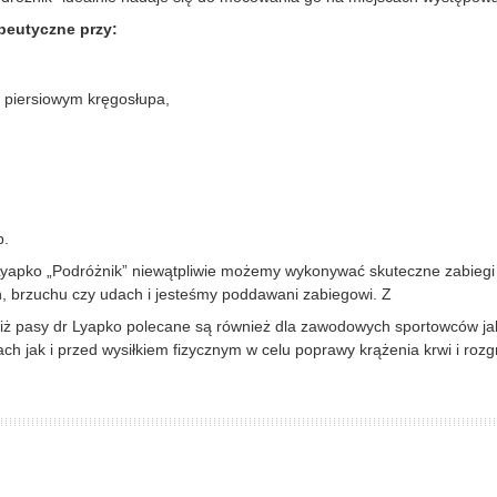
peutyczne przy:
 piersiowym kręgosłupa,
p.
apko „Podróżnik” niewątpliwie możemy wykonywać skuteczne zabiegi a
, brzuchu czy udach i jesteśmy poddawani zabiegowi. Z
 iż pasy dr Lyapko polecane są również dla zawodowych sportowców ja
h jak i przed wysiłkiem fizycznym w celu poprawy krążenia krwi i rozgr