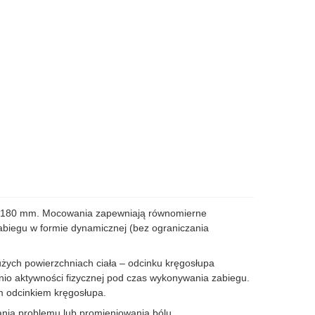
m x 180 mm. Mocowania zapewniają równomierne
abiegu w formie dynamicznej (bez ograniczania
ych powierzchniach ciała – odcinku kręgosłupa
io aktywności fizycznej pod czas wykonywania zabiegu.
m odcinkiem kręgosłupa.
nia problemu lub promieniowania bólu.