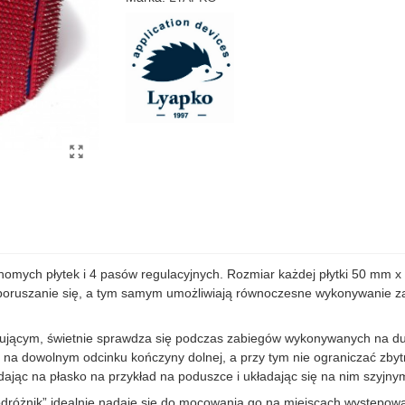
chomych płytek i 4 pasów regulacyjnych. Rozmiar każdej płytki 50 m
ją poruszanie się, a tym samym umożliwiają równoczesne wykonywanie z
ącym, świetnie sprawdza się podczas zabiegów wykonywanych na duż
a dowolnym odcinku kończyny dolnej, a przy tym nie ograniczać zbytn
ając na płasko na przykład na poduszce i układając się na nim szyjny
różnik” idealnie nadaje się do mocowania go na miejscach występowa