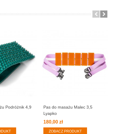
u Podróżnik 4,9
Pas do masażu Malec 3,5
Mata do m
Lyapko
Lyapko
180,00 zł
130,00 zł
ODUKT
ZOBACZ PRODUKT
ZOBACZ