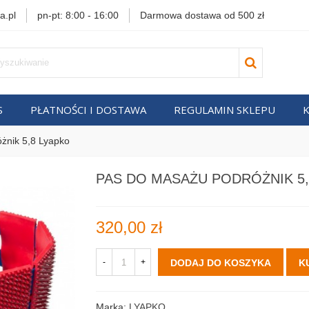
a.pl
pn-pt: 8:00 - 16:00
Darmowa dostawa od 500 zł
S
PŁATNOŚCI I DOSTAWA
REGULAMIN SKLEPU
żnik 5,8 Lyapko
PAS DO MASAŻU PODRÓŻNIK 5,
320,00 zł
-
+
DODAJ DO KOSZYKA
K
Marka:
LYAPKO