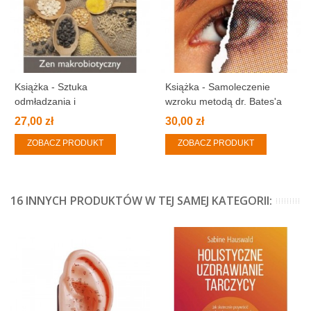
Książka - Sztuka
Książka - Samoleczenie
odmładzania i
wzroku metodą dr. Bates'a
długowieczności. Zen
27,00 zł
30,00 zł
makrobiotyczny.
ZOBACZ PRODUKT
ZOBACZ PRODUKT
16 INNYCH PRODUKTÓW W TEJ SAMEJ KATEGORII: