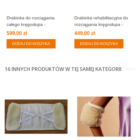
Drabinka do rozciągania
Drabinka rehabilitacyjna do
całego kręgosłupa -
rozciągania kręgosłupa -
SportStretcher
Backstretcher
599,00 zł
449,00 zł
DODAJ DO KOSZYKA
DODAJ DO KOSZYKA
16 INNYCH PRODUKTÓW W TEJ SAMEJ KATEGORII: