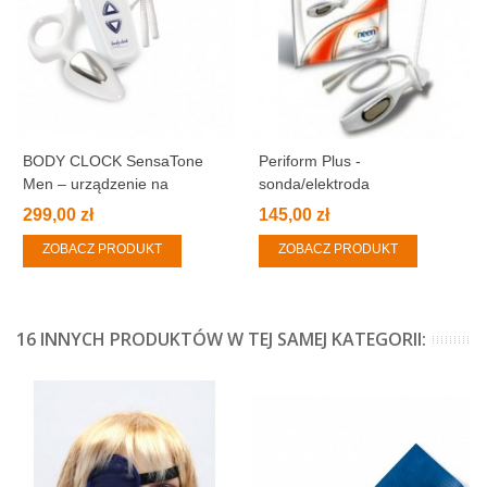
BODY CLOCK SensaTone
Periform Plus -
Men – urządzenie na
sonda/elektroda
nietrzymanie moczu dla
dopochwowa, do użytku
299,00 zł
145,00 zł
mężczyzn
domowego i klinicznego
ZOBACZ PRODUKT
ZOBACZ PRODUKT
16 INNYCH PRODUKTÓW W TEJ SAMEJ KATEGORII: