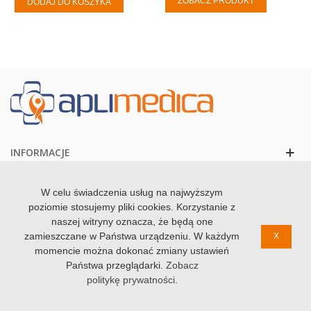
ZOBACZ PRODUKT
DODAJ DO KOSZYKA
INFORMACJE
KONTAKT
W celu świadczenia usług na najwyższym
poziomie stosujemy pliki cookies. Korzystanie z
naszej witryny oznacza, że będą one
zamieszczane w Państwa urządzeniu. W każdym
X
momencie można dokonać zmiany ustawień
© 2020 Zdrowolandia. Wszystkie prawa zastzrezone
Państwa przeglądarki.
Zobacz
politykę prywatności
.
0
0
Koszyk
Szukaj
Ulubione
Góra