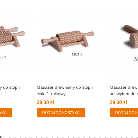
 do stóp i
Masażer drewniany do stóp i
Masażer drewn
ciała 1-rolkowy
uchwytem do d
39,00 zł
29,00 zł
YKA
DODAJ DO KOSZYKA
DODAJ DO 
I: