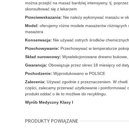
można przejść na masaż bardziej intensywny, tj. poprzez
skonsultować się z lekarzem
Przeciwwskazania:
Nie należy wykonywać masażu w okol
Model:
oferujemy różne modele masażerów różniących się
masażera
Konserwacja:
Nie używać ostrych środków chemicznych;
Przechowywanie:
Przechowywać w temperaturze pokojow
Skład surowcowy:
Wyselekcjonowane drewno bukowe, 
Gwarancja:
Obowiązuje przez okres 18 miesięcy od dat
Pochodzenie:
Wyprodukowano w POLSCE
Zalecenia:
Używać zgodnie z przeznaczeniem. W chwili po
części, zalecamy przerwać użytkowanie i poinformować o
produkt oddać o ile to możliwe do recyklingu.
Wyrób Medyczny Klasy I
PRODUKTY POWIĄZANE