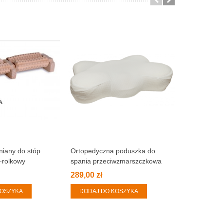
iany do stóp
Ortopedyczna poduszka do
Książka - 
-rolkowy
spania przeciwzmarszczkowa
"Motylek"
289,00 zł
30,00 zł
KOSZYKA
DODAJ DO KOSZYKA
DODAJ 