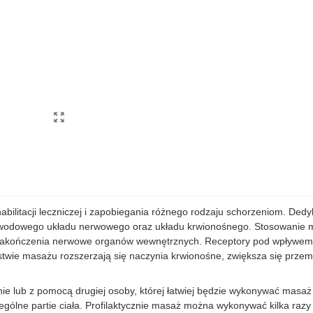
bilitacji leczniczej i zapobiegania różnego rodzaju schorzeniom. De
odowego układu nerwowego oraz układu krwionośnego. Stosowanie ma
 zakończenia nerwowe organów wewnętrznych. Receptory pod wpływem 
wie masażu rozszerzają się naczynia krwionośne, zwiększa się przemi
e lub z pomocą drugiej osoby, której łatwiej będzie wykonywać masaż
ólne partie ciała. Profilaktycznie masaż można wykonywać kilka razy 