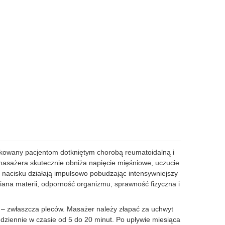
dykowany pacjentom dotkniętym chorobą reumatoidalną i
sażera skutecznie obniża napięcie mięśniowe, uczucie
nacisku działają impulsowo pobudzając intensywniejszy
ana materii, odporność organizmu, sprawność fizyczna i
 – zwłaszcza pleców. Masażer należy złapać za uchwyt
dziennie w czasie od 5 do 20 minut. Po upływie miesiąca