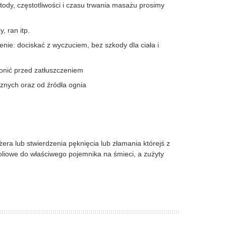
ody, częstotliwości i czasu trwania masażu prosimy
 ran itp.
ie: dociskać z wyczuciem, bez szkody dla ciała i
onić przed zatłuszczeniem
nych oraz od źródła ognia
ra lub stwierdzenia pęknięcia lub złamania którejś z
liowe do właściwego pojemnika na śmieci, a zużyty