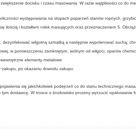
 zwiększenie docisku i czasu masowania. W razie wątpliwości co do met
iczności występowania na stopach poparzeń stanów ropnych, grzybicy,
 ilością i kształtem rolek masujących oraz przeznaczeniem 5. Obciążen
 dezynfekować wilgotną szmatką a następnie wypolerować suchą; chr
ej, w pomieszczeniu zamkniętym, wolnym od wilgoci, oparów chemicz
wewnętrzne elementy metalowe
y zakupu, po okazaniu dowodu zakupu
jawienia się jakichkolwiek podejrzeń co do stanu technicznego masaże
 tym dostawcę. W trosce o środowisko prosimy wyrzucić opakowanie fo