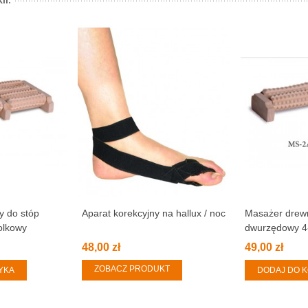
y do stóp
Aparat korekcyjny na hallux / noc
Masażer drewn
olkowy
dwurzędowy 4
48,00 zł
49,00 zł
ZOBACZ PRODUKT
YKA
DODAJ DO 