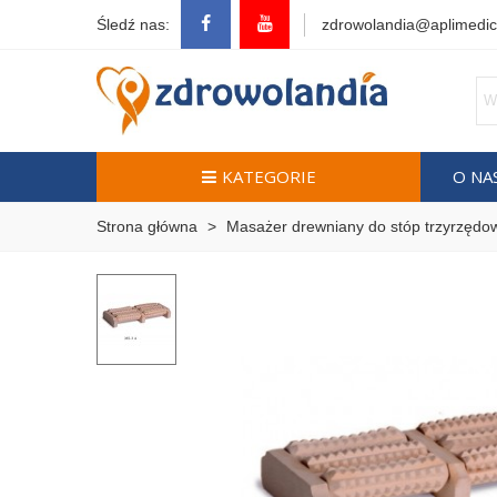
Śledź nas:
zdrowolandia@aplimedic
KATEGORIE
O NA
Strona główna
>
Masażer drewniany do stóp trzyrzędo