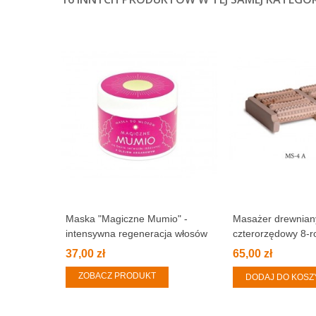
Maska "Magiczne Mumio" -
Masażer drewnian
intensywna regeneracja włosów
czterorzędowy 8-r
37,00 zł
65,00 zł
ZOBACZ PRODUKT
DODAJ DO KOSZ