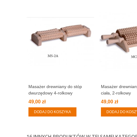
Masażer drewniany do stóp
Masażer drewniany
dwurzędowy 4-rolkowy
ciała, 2-rolkowy
49,00 zł
49,00 zł
DODAJ DO KOSZYKA
DODAJ DO KOSZ
16 INNYCH PRODUKTÓW W TEJ SAMEJ KATEGORI