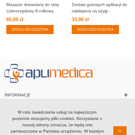
Masażer drewniany do stóp
Zestaw gotowych aplikacji do
czterorzędowy 8-rolkowy
naklejania na szyję -
kinesiology tape - gotowe
65,00 zł
33,90 zł
plastry do kinesiotapingu
DODAJ DO KOSZYKA
DODAJ DO KOSZYKA
INFORMACJE
KONTAKT
W celu świadczenia usług na najwyższym
poziomie stosujemy pliki cookies. Korzystanie z
naszej witryny oznacza, że będą one
zamieszczane w Państwa urządzeniu. W każdym
X