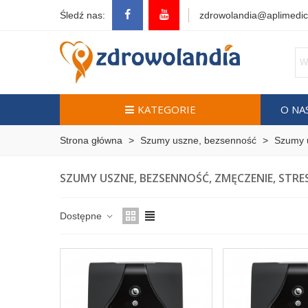
Śledź nas:
zdrowolandia@aplimedic
KATEGORIE
O NA
Strona główna
>
Szumy uszne, bezsenność
>
Szumy u
SZUMY USZNE, BEZSENNOŚĆ, ZMĘCZENIE, STRE
Dostępne