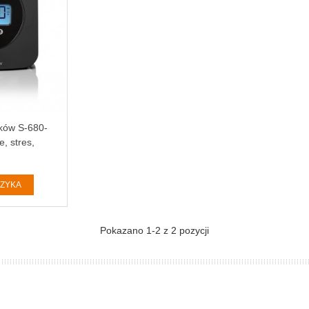
ków S-680-
, stres,
senność
SZYKA
Pokazano
1
-2 z 2 pozycji