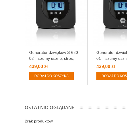
Generator dźwięków S-680-
Generator dźwię
02 – szumy uszne, stres,
01 – szumy uszne
zmęczenie, bezsenność
zmęczenie, bez
439,00 zł
439,00 zł
DODAJ DO KOSZYKA
DODAJ DO KO
OSTATNIO OGLĄDANE
Brak produktów