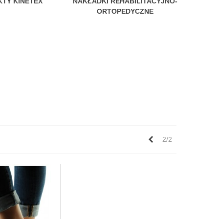
TY KINETEX
NAKŁADKI REHABILITACYJNO-
ORTOPEDYCZNE
Poprzedni
2/2