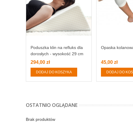
Poduszka klin na refluks dla
Opaska kolanow
dorosłych - wysokość 29 cm
294,00 zł
45,00 zł
DODAJ DO KOSZYKA
DODAJ DO KO
OSTATNIO OGLĄDANE
Brak produktów