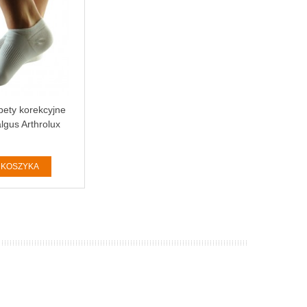
pety korekcyjne
lgus Arthrolux
 KOSZYKA