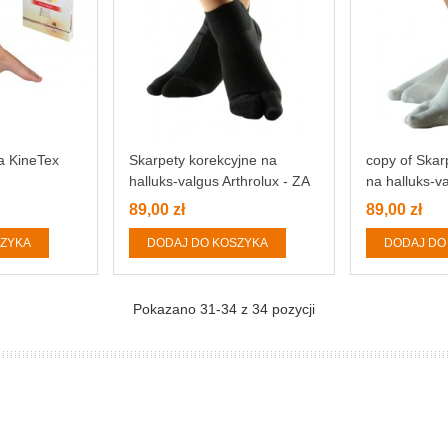
a KineTex
Skarpety korekcyjne na
copy of Skar
halluks-valgus Arthrolux - ZA
na halluks-va
KOSTKĘ
89,00 zł
89,00 zł
SZYKA
DODAJ DO KOSZYKA
DODAJ DO
Pokazano
31
-34 z 34 pozycji